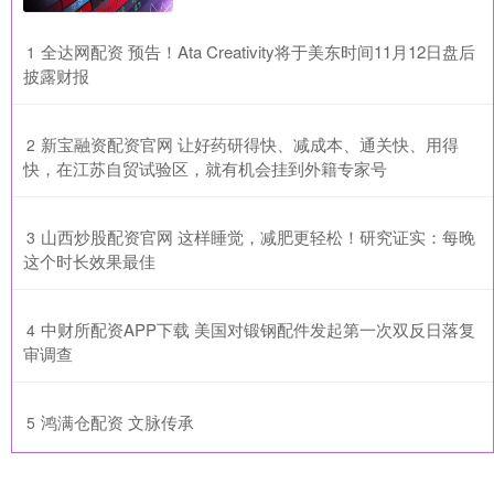
​全达网配资 预告！Ata Creativity将于美东时间11月12日盘后
1
披露财报
​新宝融资配资官网 让好药研得快、减成本、通关快、用得
2
快，在江苏自贸试验区，就有机会挂到外籍专家号
​山西炒股配资官网 这样睡觉，减肥更轻松！研究证实：每晚
3
这个时长效果最佳
​中财所配资APP下载 美国对锻钢配件发起第一次双反日落复
4
审调查
​鸿满仓配资 文脉传承
5