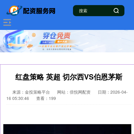
红盘策略 英超 切尔西VS伯恩茅斯
来源：金投策略平台
网站：倍悦网配资
日期：2026-04-
16 05:30:46
查看：199