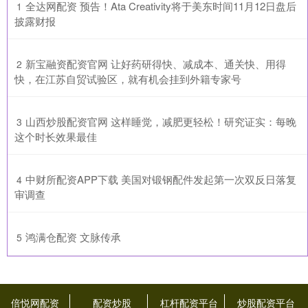
​全达网配资 预告！Ata Creativity将于美东时间11月12日盘后
1
披露财报
​新宝融资配资官网 让好药研得快、减成本、通关快、用得
2
快，在江苏自贸试验区，就有机会挂到外籍专家号
​山西炒股配资官网 这样睡觉，减肥更轻松！研究证实：每晚
3
这个时长效果最佳
​中财所配资APP下载 美国对锻钢配件发起第一次双反日落复
4
审调查
​鸿满仓配资 文脉传承
5
倍悦网配资
配资炒股
杠杆配资平台
炒股配资平台