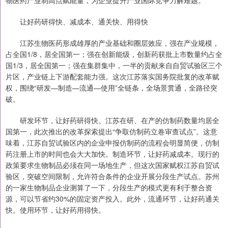
让好药研得快、减成本、通关快、用得快
江苏生物医药形成雄厚的产业基础和圈层效应，强在产业规模，
占全国1/8，居全国第一；强在创新能级，创新药获批上市数量约占全
国1/3，居全国第一；强在集群集中，一半的贡献来自自贸试验区三个
片区，产业链上下游配套能力强。这次江苏落实国务院批复的改革赋
权，围绕“研发—制造—流通—使用”全链条，全场景贯通，全路径突
破。
研发环节，让好药研得快。江苏在研、在产的仿制药数量均居全
国第一，此次推出的改革探索提出“争取仿制药立卷审查试点”。这意
味着，江苏自贸试验区内的企业申报仿制药的流程会明显简便，仿制
药注册上市的时间也会大大加快。制造环节，让好药减成本。现行的
政策要求生物制品必须在同一场地生产，但这次国家赋权江苏自贸试
验区，突破空间限制，允许符合条件的企业开展分段生产试点。苏州
的一家生物制品企业测算了一下，分段生产的模式更有利于整合资
源，可以节省约30%的固定资产投入。此外，流通环节，让好药通关
快。使用环节，让好药用得快。