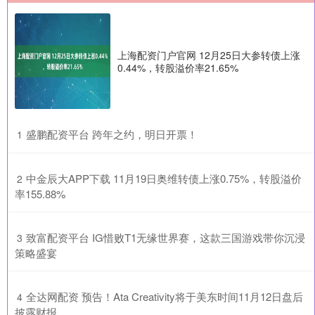
上海配资门户官网 12月25日大参转债上涨
0.44%，转股溢价率21.65%
​盛鹏配资平台 跨年之约，明日开票！
1
​中金辰大APP下载 11月19日奥维转债上涨0.75%，转股溢价
2
率155.88%
​致富配资平台 IG惜败T1无缘世界赛，这款三国游戏带你沉浸
3
策略盛宴
​全达网配资 预告！Ata Creativity将于美东时间11月12日盘后
4
披露财报