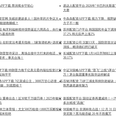
PP下载 墨润蜀乡守初心
易达人配资平台 2026年“卡巴列夫斯
大赛
资官网 失眠折磨超多人！国外草药片争议大，
牛犇犇配资APP下载 视力下降、视野
真能拯救睡眠？
方子不一般
股 匈牙利福林维持强势逼近六周高点，央行会
苏州配资门户平台 韩国国民年金下调
5%基准利率
37.2% 韩元应声上涨2%
台 在职党法考通关指南：3家靠谱机构+选班避
北京配资公司 沉默13天，国防部首次
演练，赖清德幻想已破灭
特朗普暂停采访，离场去接中方打来的电话，中
长城配资APP下载 1月14日齐翔转2上涨
30.17%
要求，事关台海！
PP下载 特朗普力推千亿美元委内瑞拉投资计划
中证50策略APP下载 “普飞”上线“i茅
反响平平
万！茅台集团董事长陈华这样解读
APP下载 7亿宠成公主，3000万甘心还债，乐
百铭洋配资 73岁三浦友和帅到老秘诀
婚姻，到底图啥？
熟男越老越有魅力
 重拳出击！近30笔千万级罚单！2025年银行
新股配资平台 国信证券再遭减持！一汽
点
多次精准“高抛”
米兰体育报：尤文500万租借+1800万买断报价
98策略平台 非洲杯焦点战！12 月 31 
国米拒绝
突尼斯？黑马能否破 20 年不胜魔咒