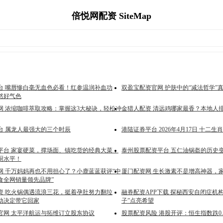
倍悦网配资 SiteMap
台 嘴唇惨白毫无血色必看！红参温润补血功
双盈宝配资官网 护肤中的“减法哲学”
然好气色
网 浓缩咖啡萃取攻略：掌握这3大秘诀，轻松冲
金猎人配资 清远鸡哪家最香？本地人
台 属龙人最强大的三个时辰
港陆证券平台 2026年4月17日 十二生
平台 家宴硬菜，撑场面、镇吃货的经典大菜，
泰州股票配资平台 五仁油锅盔的历史
厨水平！
网 千万妈妈再也不用担心了？小鹿蓝蓝获评“中
厦门配资网 生长激素不是增高神器，
食全网销量领先品牌”
资 吃火锅偶遇流浪三花，挺着孕肚努力翻垃
融券配资APP下载 探秘西安自闭症机
动决定带它回家
子”点亮希望
官网 太平洋航运与拓维订立股东协议
股票配资风险 港股开评：恒生指数跌0.