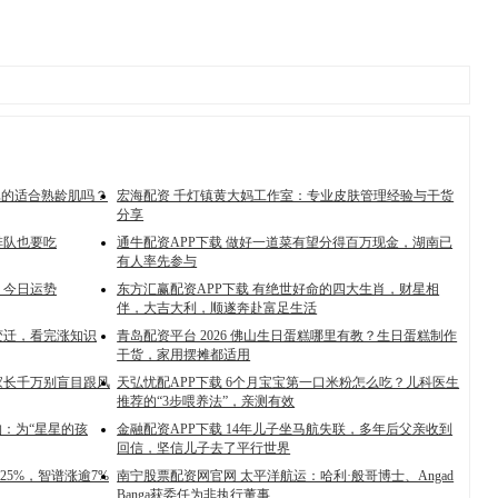
真的适合熟龄肌吗？
宏海配资 千灯镇黄大妈工作室：专业皮肤管理经验与干货
分享
排队也要吃
通牛配资APP下载 做好一道菜有望分得百万现金，湖南已
有人率先参与
肖 今日运势
东方汇赢配资APP下载 有绝世好命的四大生肖，财星相
伴，大吉大利，顺遂奔赴富足生活
变迁，看完涨知识
青岛配资平台 2026 佛山生日蛋糕哪里有教？生日蛋糕制作
干货，家用摆摊都适用
家长千万别盲目跟风
天弘忧配APP下载 6个月宝宝第一口米粉怎么吃？儿科医生
推荐的“3步喂养法”，亲测有效
构：为“星星的孩
金融配资APP下载 14年儿子坐马航失联，多年后父亲收到
回信，坚信儿子去了平行世界
25%，智谱涨逾7%
南宁股票配资网官网 太平洋航运：哈利·般哥博士、Angad
Banga获委任为非执行董事