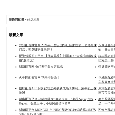
倍悦网配资
»
站点地图
最新文章
郑州配资网官网 2026年，碧云国际社区那些热门塑形纤体
永崋证券平
门店，究竟哪家效果好？
效，养出自
配资炒股开户平台 【代表风采】刘国英：“云端”闯新路 直
联丰配资官
播“解民忧”
出完美一杯
财新网官网 奇门遁甲象义容易忘
恒盛策略平
火牛网配资官网 苹果排骨汤！
华城融配资
宾客直夸大
投顾配资APP下载 奶粉之外的新战场？伊利、蒙牛们正在
原津配资官
抢滩
国宝宝零辅
融鑫配资平台 马筱梅曝大S豪宅去向，S妈又&quot;作妖
泰州股票配
&quot;，张兰出手，小杨阿姨也不简单
圾，一个举
财新网平台 MONGOL MINING预计2025年净利润将降至
西虹市配资
500万至1500万美元