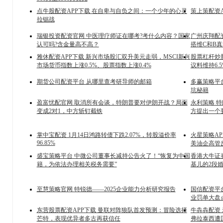
点牛股配资APP下载 在自卑与自负之间：一个少年的心灵
策上策配资A
拉锯战
瑞银投资配资官网 中医理疗师证在哪考?考什么内容？国家
广州庆翔配
认可吗?含金量高不高？
搭维C和B
雅休配资APP下载 新兴市场股汇双升美元走弱，MSCI新兴
股票杠杆炒
市场货币指数上涨0.5%、股票指数上涨0.4%
议料维持6.
期货公司配资平台 从哪里查考研导师的邮箱
多赢策略平
坑秘籍
盈富忧配官网 取消所有会谈，特朗普要对伊朗开战？局面
永利策略 
变成2对1，中方斩钉截铁
方提出一个
掌中宝配资 1月14日鸿路转债下跌2.07%，转股溢价率
火星策略A
96.85%
美油企高管
盛宝策略平台 中微公司董事长减持公告火了！“恢复为中国
香港大牛证券
籍，为依法办理相关税务需要”
基儿的2段
至慧策略官网 特锐德——2025企业能力分析研究报告
国信配资平台
业罚单大盘
东营股票配资APP下载 曼联对阵狼队首发预测：冒险选择
牛犇犇配资 
芒特，表现优异者多古再获信任
弗拉泰西遭