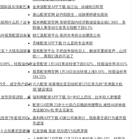
基”国际器乐演奏艺术
金来源配资APP下载 临江仙 · 冰城秋日即景
唐山配资官网 赵丹阳医生：动脉粥样硬化斑块
缺损用什么药？这个
股米网配资官网 英镑受国内经济数据提振企稳1.3665，美
联储人事变动引发美元指数下跌0.3%
海外股票配置目标至
财汇盈配资平台 亳州市考研点在哪里公布
齐峰配资APP下载 什么是跨专业考研
证实？大陆实战斩首
股权配资平台 不把战争留给后人，解放军重磅发声，山河
统一，离我们真的不远了
0.09%，转股溢价率
金景配资 1月14日青农转债下跌0.02%，转股溢价率38.61%
股票配资网官网 1月14日洽洽转债上涨0.16%，转股溢价率
184.55%
台”9天，成交用户超40
六六配资 埃塞俄比亚启动耗资125亿美元的“非洲最大机
场”建设项目
：发型穿搭进阶，成
瑞和网配资APP下载 50+年纪上恋综，比年轻人更懂爱
配资114官网 23岁七七前凸后翘超绝腰臀比 难怪44岁林俊
杰送她50w包 带去见家长
投资7年套现30亿，
森利网APP下载 43家公司换审计，我靠看交易行为避开股
市虚涨
日 0 点坦桑尼亚硬撼
红盘策略 英超 切尔西VS伯恩茅斯
上海配资门户官网 12月25日大参转债上涨0.44%，转股溢