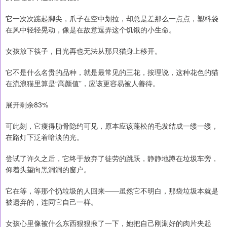
它一次次踮起脚尖，爪子在空中划拉，却总是差那么一点点，塑料袋
在风中轻轻晃动，像是在故意逗弄这个饥饿的小生命。
女孩放下筷子，目光再也无法从那只猫身上移开。
它不是什么名贵的品种，就是最常见的三花，按理说，这种花色的猫
在流浪猫里算是“高颜值”，应该更容易被人善待。
展开剩余83%
可此刻，它瘦得肋骨隐约可见，原本应该蓬松的毛发结成一缕一缕，
在路灯下泛着暗淡的光。
尝试了许久之后，它终于放弃了徒劳的跳跃，静静地蹲在垃圾车旁，
仰着头望向黑洞洞的窗户。
它在等，等那个扔垃圾的人回来——虽然它不明白，那袋垃圾本就是
被遗弃的，连同它自己一样。
女孩心里像被什么东西狠狠揪了一下，她把自己刚涮好的肉片夹起