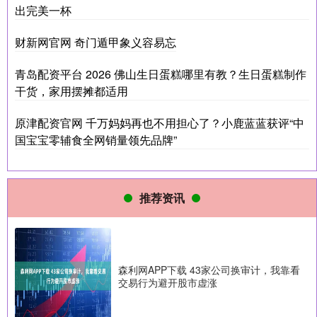
出完美一杯
财新网官网 奇门遁甲象义容易忘
青岛配资平台 2026 佛山生日蛋糕哪里有教？生日蛋糕制作
干货，家用摆摊都适用
原津配资官网 千万妈妈再也不用担心了？小鹿蓝蓝获评“中
国宝宝零辅食全网销量领先品牌”
推荐资讯
森利网APP下载 43家公司换审计，我靠看
交易行为避开股市虚涨