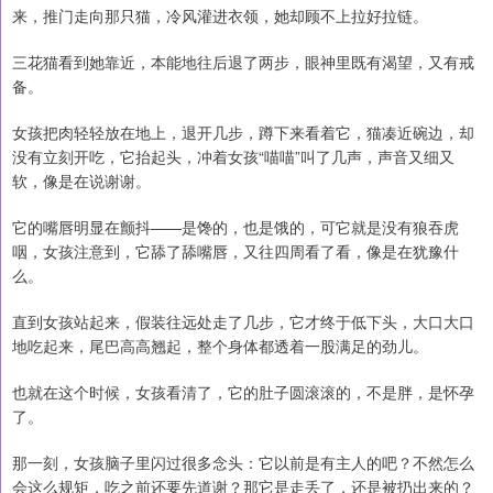
来，推门走向那只猫，冷风灌进衣领，她却顾不上拉好拉链。
三花猫看到她靠近，本能地往后退了两步，眼神里既有渴望，又有戒
备。
女孩把肉轻轻放在地上，退开几步，蹲下来看着它，猫凑近碗边，却
没有立刻开吃，它抬起头，冲着女孩“喵喵”叫了几声，声音又细又
软，像是在说谢谢。
它的嘴唇明显在颤抖——是馋的，也是饿的，可它就是没有狼吞虎
咽，女孩注意到，它舔了舔嘴唇，又往四周看了看，像是在犹豫什
么。
直到女孩站起来，假装往远处走了几步，它才终于低下头，大口大口
地吃起来，尾巴高高翘起，整个身体都透着一股满足的劲儿。
也就在这个时候，女孩看清了，它的肚子圆滚滚的，不是胖，是怀孕
了。
那一刻，女孩脑子里闪过很多念头：它以前是有主人的吧？不然怎么
会这么规矩，吃之前还要先道谢？那它是走丢了，还是被扔出来的？