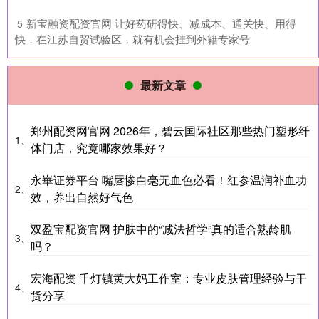
​新宝融资配资官网 让好药研得快、减成本、通关快、用得
5
快，在江苏自贸试验区，就有机会挂到外籍专家号
最新文章
郑州配资网官网 2026年，碧云国际社区那些热门塑形纤
1、
体门店，究竟哪家效果好？
永崋证券平台 嘴唇惨白毫无血色必看！红参温润补血功
2、
效，养出自然好气色
双盈宝配资官网 护肤中的“减法哲学”真的适合熟龄肌
3、
吗？
宏海配资 千灯镇黄大妈工作室：专业皮肤管理经验与干
4、
货分享