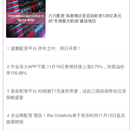
六六配资 埃塞俄比亚启动耗资125亿美元
的“非洲最大机场”建设项目
​盛鹏配资平台 跨年之约，明日开票！
1
​中金辰大APP下载 11月19日奥维转债上涨0.75%，转股溢价
2
率155.88%
​致富配资平台 IG惜败T1无缘世界赛，这款三国游戏带你沉浸
3
策略盛宴
​全达网配资 预告！Ata Creativity将于美东时间11月12日盘后
4
披露财报