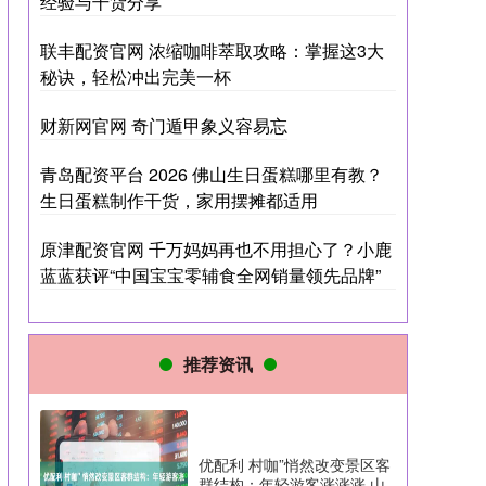
经验与干货分享
联丰配资官网 浓缩咖啡萃取攻略：掌握这3大
秘诀，轻松冲出完美一杯
财新网官网 奇门遁甲象义容易忘
青岛配资平台 2026 佛山生日蛋糕哪里有教？
生日蛋糕制作干货，家用摆摊都适用
原津配资官网 千万妈妈再也不用担心了？小鹿
蓝蓝获评“中国宝宝零辅食全网销量领先品牌”
推荐资讯
优配利 村咖”悄然改变景区客
群结构：年轻游客涨涨涨 山