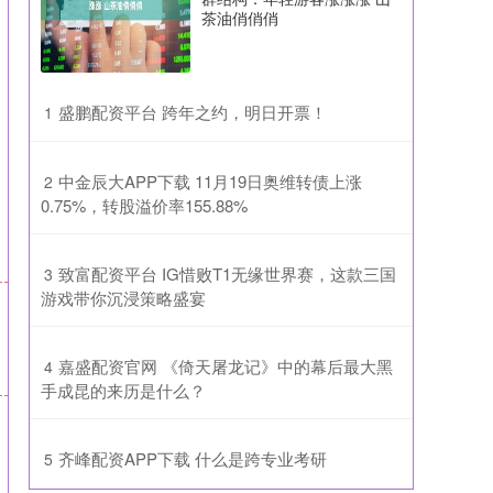
茶油俏俏俏
​盛鹏配资平台 跨年之约，明日开票！
1
​中金辰大APP下载 11月19日奥维转债上涨
2
0.75%，转股溢价率155.88%
​致富配资平台 IG惜败T1无缘世界赛，这款三国
3
游戏带你沉浸策略盛宴
​嘉盛配资官网 《倚天屠龙记》中的幕后最大黑
4
手成昆的来历是什么？
​齐峰配资APP下载 什么是跨专业考研
5