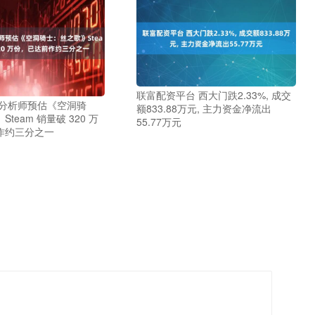
联富配资平台 西大门跌2.33%, 成交
 分析师预估《空洞骑
额833.88万元, 主力资金净流出
team 销量破 320 万
55.77万元
作约三分之一