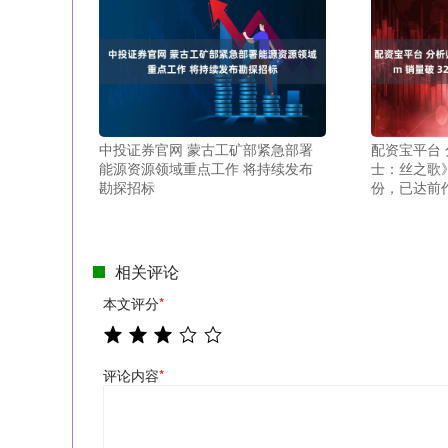
中投证券官网 蒙古工矿部紧急部署
配资宝平台
能源资源领域重点工作 将持续发布
士：丝之歌》S
勘探招标
份，已达前
相关评论
本文评分
*
评论内容
*