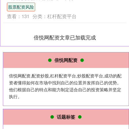
巴、百度跌超1%。....
股票配资风险
查看：
131
分类：
杠杆配资平台
倍悦网配资文章已加载完成
倍悦网配资
倍悦网配资,配资炒股,杠杆配资平台,炒股配资平台,成功的配
资者懂得如何在市场中找到自己的位置并发挥自己的优势。
他们根据自己的特点和能力制定适合自己的投资策略并坚定
执行。
话题标签