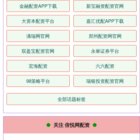
金融配资APP下载
新宝融资配资官网
大资本配资平台
嘉汇优配APP下载
满瑞网官网
郑州配资网官网
双盈宝配资官网
永崋证券平台
宏海配资
六六配资
98策略平台
瑞银投资配资官网
全部话题标签
关注 倍悦网配资