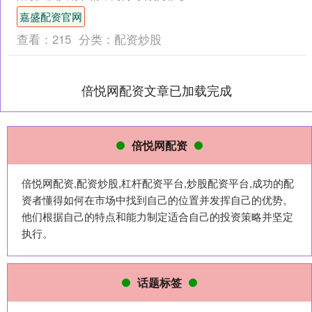
恨，所有的所有应该是基于他身份和地
嘉盛配资官网
位，所谓人分三六九等，肉....
查看：
215
分类：
配资炒股
倍悦网配资文章已加载完成
倍悦网配资
倍悦网配资,配资炒股,杠杆配资平台,炒股配资平台,成功的配
资者懂得如何在市场中找到自己的位置并发挥自己的优势。
他们根据自己的特点和能力制定适合自己的投资策略并坚定
执行。
话题标签