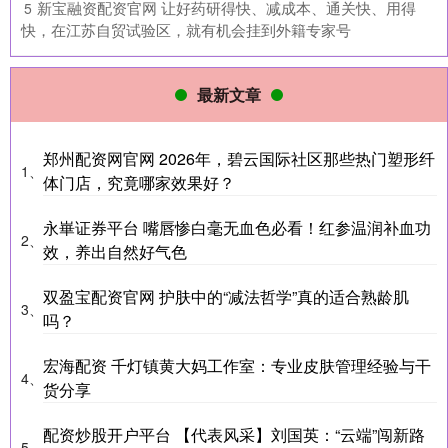
​新宝融资配资官网 让好药研得快、减成本、通关快、用得
5
快，在江苏自贸试验区，就有机会挂到外籍专家号
最新文章
郑州配资网官网 2026年，碧云国际社区那些热门塑形纤
1、
体门店，究竟哪家效果好？
永崋证券平台 嘴唇惨白毫无血色必看！红参温润补血功
2、
效，养出自然好气色
双盈宝配资官网 护肤中的“减法哲学”真的适合熟龄肌
3、
吗？
宏海配资 千灯镇黄大妈工作室：专业皮肤管理经验与干
4、
货分享
配资炒股开户平台 【代表风采】刘国英：“云端”闯新路
5、