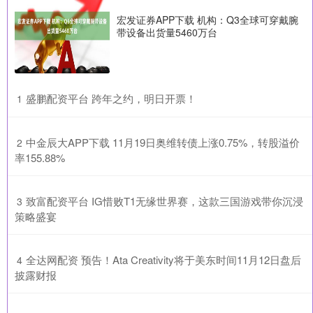
宏发证券APP下载 机构：Q3全球可穿戴腕
带设备出货量5460万台
​盛鹏配资平台 跨年之约，明日开票！
1
​中金辰大APP下载 11月19日奥维转债上涨0.75%，转股溢价
2
率155.88%
​致富配资平台 IG惜败T1无缘世界赛，这款三国游戏带你沉浸
3
策略盛宴
​全达网配资 预告！Ata Creativity将于美东时间11月12日盘后
4
披露财报