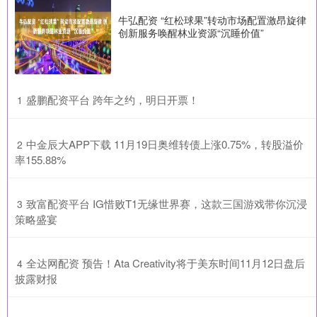
牛弘配资 “红松球果”转动市场配置激昂旋律
创新服务唤醒林业资源“沉睡价值”
​盛鹏配资平台 跨年之约，明日开票！
1
​中金辰大APP下载 11月19日奥维转债上涨0.75%，转股溢价
2
率155.88%
​致富配资平台 IG惜败T1无缘世界赛，这款三国游戏带你沉浸
3
策略盛宴
​全达网配资 预告！Ata Creativity将于美东时间11月12日盘后
4
披露财报