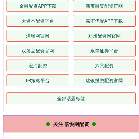
金融配资APP下载
新宝融资配资官网
大资本配资平台
嘉汇优配APP下载
满瑞网官网
郑州配资网官网
双盈宝配资官网
永崋证券平台
宏海配资
六六配资
98策略平台
瑞银投资配资官网
全部话题标签
关注 倍悦网配资