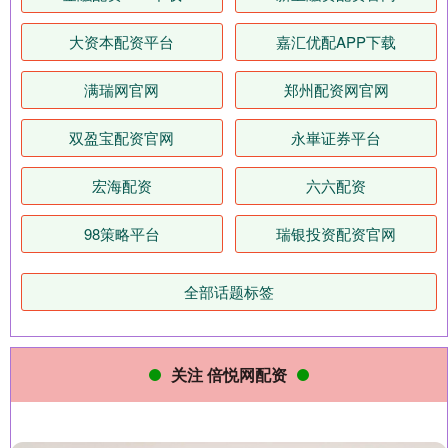
大资本配资平台
嘉汇优配APP下载
满瑞网官网
郑州配资网官网
双盈宝配资官网
永崋证券平台
宏海配资
六六配资
98策略平台
瑞银投资配资官网
全部话题标签
关注 倍悦网配资