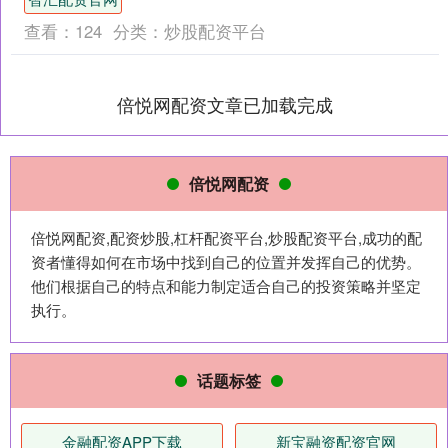
目策划、主持，也....
查看：
124
分类：
炒股配资平台
倍悦网配资文章已加载完成
倍悦网配资
倍悦网配资,配资炒股,杠杆配资平台,炒股配资平台,成功的配
资者懂得如何在市场中找到自己的位置并发挥自己的优势。
他们根据自己的特点和能力制定适合自己的投资策略并坚定
执行。
话题标签
金融配资APP下载
新宝融资配资官网