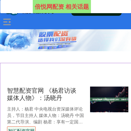
倍悦网配资 相关话题
智慧配资官网 《杨君访谈
媒体人物》：汤晓丹
主持人：杨君 中央电视台资深媒体评论
员，节目主持人 媒体人物：汤晓丹 中国
第二代导演、编剧 杨君：享有一定国际
声誉的中央电视台著名媒体人，著名节
智汇配资官网